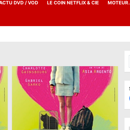
’ACTU DVD / VOD
LE COIN NETFLIX & CIE
MOTEUR…