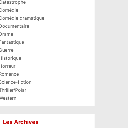
Catastrophe
Comédie
Comédie dramatique
Documentaire
Drame
Fantastique
Guerre
Historique
Horreur
Romance
Science-fiction
Thriller/Polar
Western
Les Archives