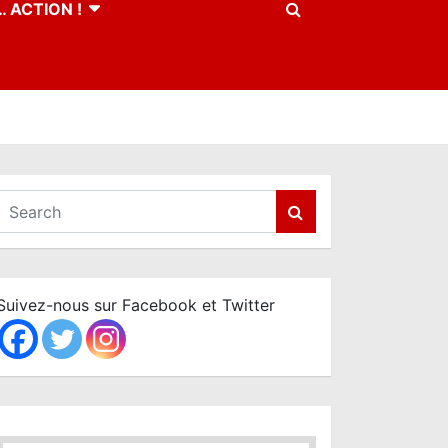
 ACTION !
S
e
a
r
c
Suivez-nous sur Facebook et Twitter
h