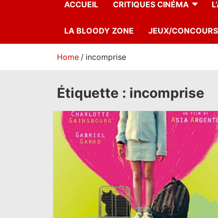
ACCUEIL
CRITIQUES CINÉMA
L
LA BLOODY ZONE
JEUX/CONCOURS
Home
incomprise
Étiquette :
incomprise