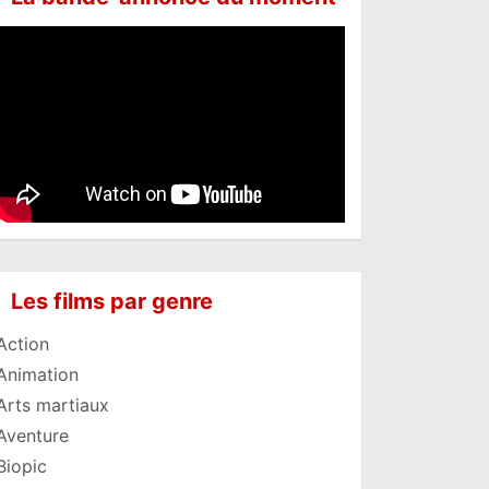
Les films par genre
Action
Animation
Arts martiaux
Aventure
Biopic