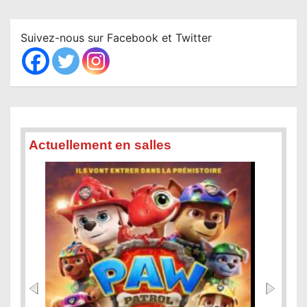
r
c
Suivez-nous sur Facebook et Twitter
h
Actuellement en salles