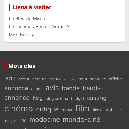
Liens à visiter
Le Bleu du Miroir
Le Cinéma avec un Grand A
Miss Bobby
Mots clés
2013
actu
acteurs
actualité
affiche
acteur
actrice
actrices
avis
bande-
annonce
bande
année
annonce
casting
blog
blog cinéma
budget
cinéma
film
critique
histoire
films
durée
modociné
mondo-ciné
info
images