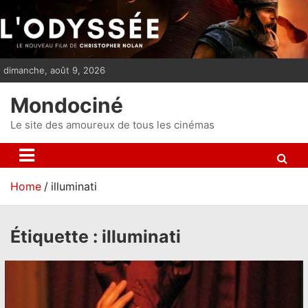
S
k
i
p
dimanche, août 9, 2026
t
o
Mondociné
c
o
Le site des amoureux de tous les cinémas
n
t
e
Home
illuminati
n
t
Étiquette :
illuminati