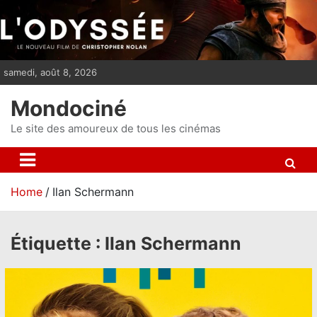
S
k
i
p
samedi, août 8, 2026
t
o
Mondociné
c
o
Le site des amoureux de tous les cinémas
n
t
e
Home
Ilan Schermann
n
t
Étiquette :
Ilan Schermann