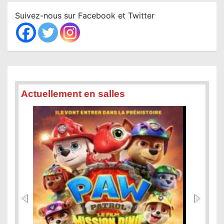
c
Suivez-nous sur Facebook et Twitter
h
Actuellement en salles