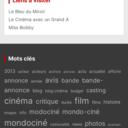
Liens à visiter
Le Bleu du Miroir
Le Cinéma avec un Grand A
Miss Bobby
Mots clés
2013
actu
acteurs
actualité
affiche
acteur
actrice
actrices
avis
bande-
annonce
bande
année
annonce
casting
blog
blog cinéma
budget
cinéma
film
critique
histoire
films
durée
modociné
mondo-ciné
info
images
mondociné
photos
news
nationalité
prochain