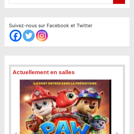
e
a
r
c
Suivez-nous sur Facebook et Twitter
h
Actuellement en salles