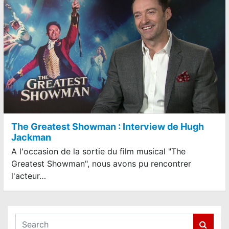
The Greatest Showman : Interview de Hugh
Jackman
A l'occasion de la sortie du film musical "The
Greatest Showman", nous avons pu rencontrer
l'acteur…
S