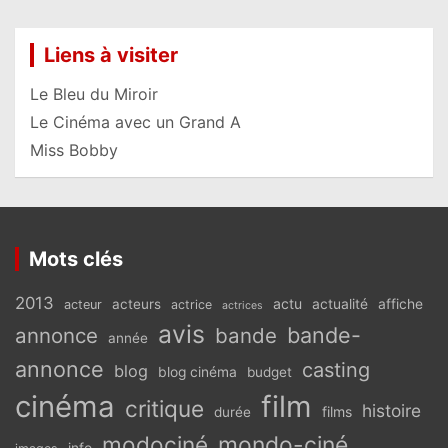
Liens à visiter
Le Bleu du Miroir
Le Cinéma avec un Grand A
Miss Bobby
Mots clés
2013
actu
acteurs
actualité
affiche
acteur
actrice
actrices
avis
bande-
annonce
bande
année
annonce
casting
blog
blog cinéma
budget
cinéma
film
critique
histoire
films
durée
modociné
mondo-ciné
info