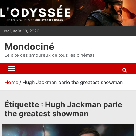
S
k
i
p
lundi, août 10, 2026
t
o
Mondociné
c
o
Le site des amoureux de tous les cinémas
n
t
e
Home
Hugh Jackman parle the greatest showman
n
t
Étiquette :
Hugh Jackman parle
the greatest showman