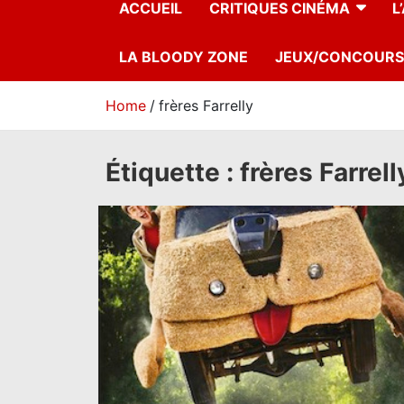
ACCUEIL
CRITIQUES CINÉMA
L
LA BLOODY ZONE
JEUX/CONCOURS
Home
frères Farrelly
Étiquette :
frères Farrell