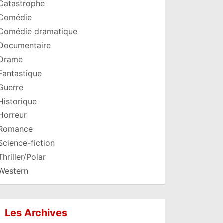
Catastrophe
Comédie
Comédie dramatique
Documentaire
Drame
Fantastique
Guerre
Historique
Horreur
Romance
Science-fiction
Thriller/Polar
Western
Les Archives