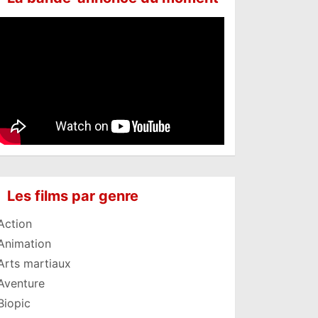
Les films par genre
Action
Animation
Arts martiaux
Aventure
Biopic