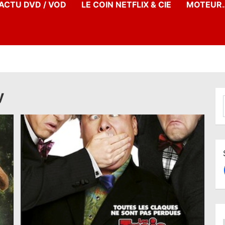
’ACTU DVD / VOD
LE COIN NETFLIX & CIE
MOTEUR…
y