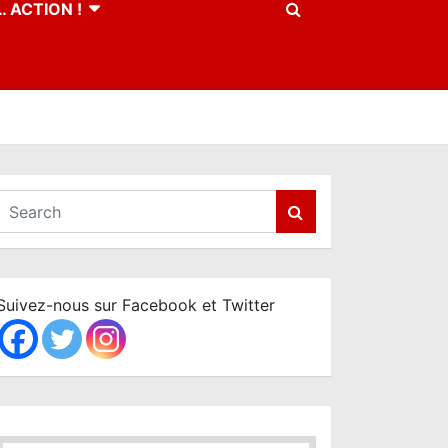
 ACTION !
S
e
a
r
c
Suivez-nous sur Facebook et Twitter
h