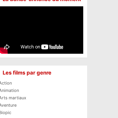
Les films par genre
Action
Animation
Arts martiaux
Aventure
Biopic