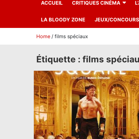
ACCUEIL
CRITIQUES CINÉMA
L
LA BLOODY ZONE
JEUX/CONCOURS
Home
films spéciaux
Étiquette :
films spécia