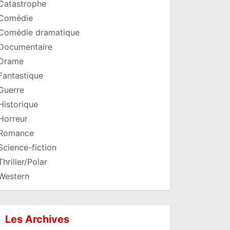
Catastrophe
Comédie
Comédie dramatique
Documentaire
Drame
Fantastique
Guerre
Historique
Horreur
Romance
Science-fiction
Thriller/Polar
Western
Les Archives