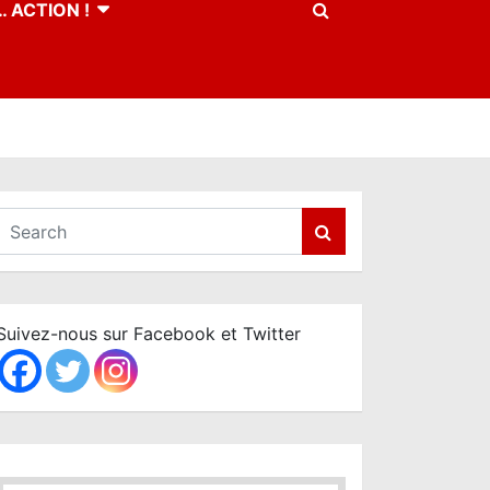
 ACTION !
S
e
a
r
c
Suivez-nous sur Facebook et Twitter
h