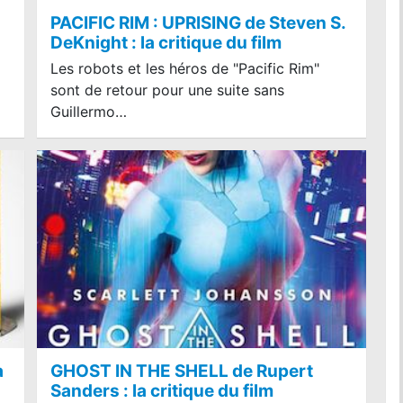
PACIFIC RIM : UPRISING de Steven S.
DeKnight : la critique du film
Les robots et les héros de "Pacific Rim"
sont de retour pour une suite sans
Guillermo…
a
GHOST IN THE SHELL de Rupert
Sanders : la critique du film