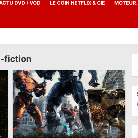
’ACTU DVD / VOD
LE COIN NETFLIX & CIE
MOTEUR…
-fiction