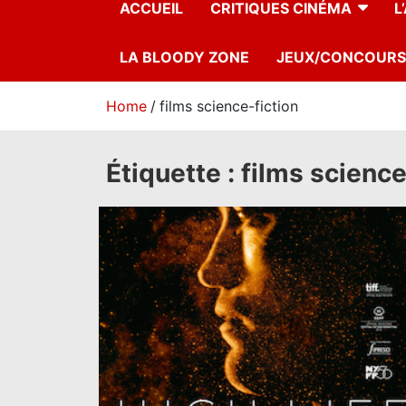
ACCUEIL
CRITIQUES CINÉMA
L
LA BLOODY ZONE
JEUX/CONCOURS
Home
films science-fiction
Étiquette :
films science