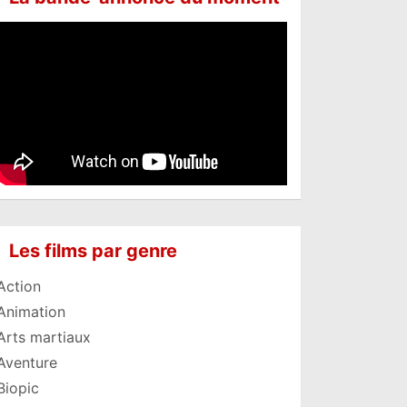
Les films par genre
Action
Animation
Arts martiaux
Aventure
Biopic