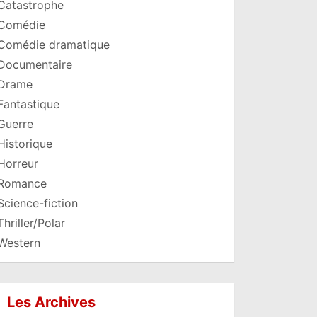
Catastrophe
Comédie
Comédie dramatique
Documentaire
Drame
Fantastique
Guerre
Historique
Horreur
Romance
Science-fiction
Thriller/Polar
Western
Les Archives