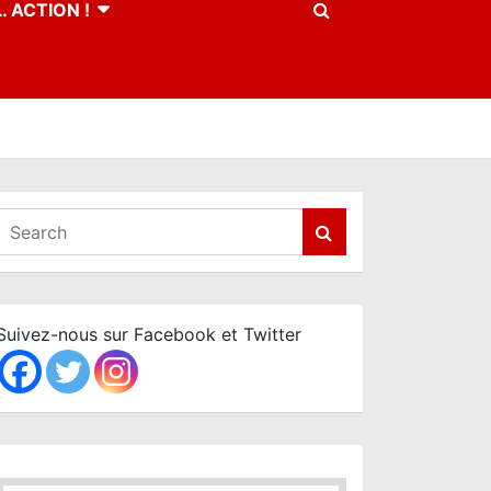
 ACTION !
S
e
a
r
c
Suivez-nous sur Facebook et Twitter
h