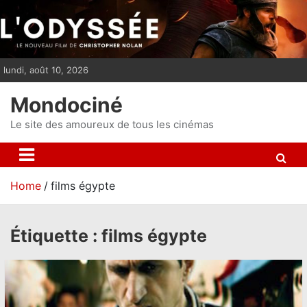
S
k
i
p
lundi, août 10, 2026
t
o
Mondociné
c
o
Le site des amoureux de tous les cinémas
n
t
e
Home
films égypte
n
t
Étiquette :
films égypte