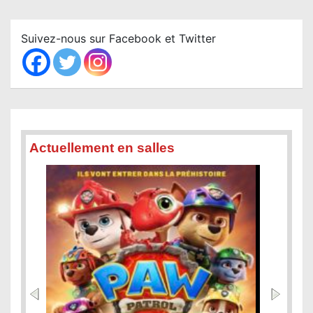
r
c
Suivez-nous sur Facebook et Twitter
h
Actuellement en salles