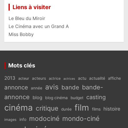
Liens à visiter
Le Bleu du Miroir
Le Cinéma avec un Grand A
Miss Bobby
Mots clés
2013
actu
acteurs
actualité
affiche
acteur
actrice
actrices
avis
bande-
annonce
bande
année
annonce
casting
blog
blog cinéma
budget
cinéma
film
critique
histoire
films
durée
modociné
mondo-ciné
info
images