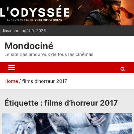
S
k
i
p
dimanche, août 9, 2026
t
o
Mondociné
c
o
Le site des amoureux de tous les cinémas
n
t
e
Home
films d’horreur 2017
n
t
Étiquette :
films d’horreur 2017