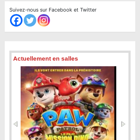
c
Suivez-nous sur Facebook et Twitter
h
Actuellement en salles