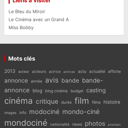
Liens à visiter
Le Bleu du Miroir
Le Cinéma avec un Grand A
Miss Bobby
Mots clés
2013
actu
acteurs
actualité
affiche
acteur
actrice
actrices
avis
bande-
annonce
bande
année
annonce
casting
blog
blog cinéma
budget
cinéma
film
critique
histoire
films
durée
modociné
mondo-ciné
info
images
mondociné
photos
news
nationalité
prochain