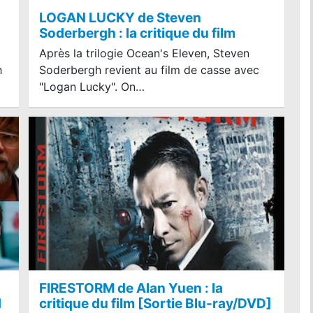
LOGAN LUCKY de Steven
Soderbergh : la critique du film
Après la trilogie Ocean's Eleven, Steven
h
Soderbergh revient au film de casse avec
"Logan Lucky". On…
FIRESTORM de Alan Yuen : la
d
critique du film [Sortie Blu-ray/DVD]