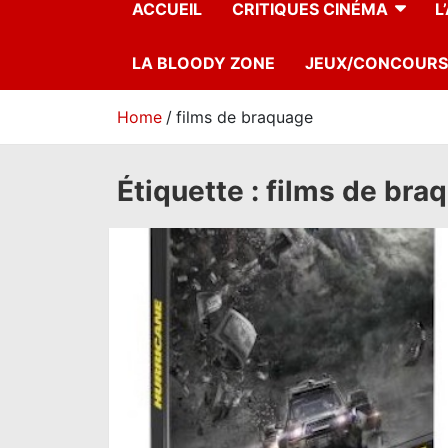
ACCUEIL
CRITIQUES CINÉMA
L
LA BLOODY ZONE
JEUX/CONCOURS
Home
films de braquage
Étiquette :
films de bra