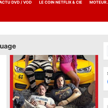
’ACTU DVD / VOD
LE COIN NETFLIX & CIE
MOTEUR…
quage