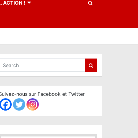
 ACTION !
S
e
a
r
c
Suivez-nous sur Facebook et Twitter
h