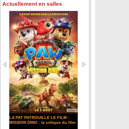
Actuellement en salles
DE LA COMÉDIE-F
critique du film
LA PAT PATROUILLE LE FILM -
Lire la suite...
MISSION DINO : la critique du film