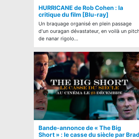
HURRICANE de Rob Cohen : la
critique du film [Blu-ray]
Un braquage organisé en plein passage
d'un ouragan dévastateur, en voilà un pitc
de nanar rigolo…
Bande-annonce de « The Big
Short » : le casse du siècle par Bra