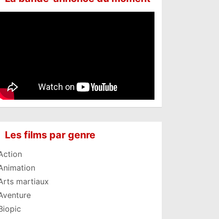
Les films par genre
Action
Animation
Arts martiaux
Aventure
Biopic