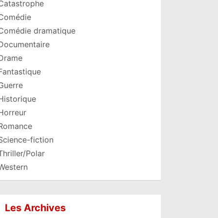
Catastrophe
Comédie
Comédie dramatique
Documentaire
Drame
Fantastique
Guerre
Historique
Horreur
Romance
Science-fiction
Thriller/Polar
Western
Les Archives