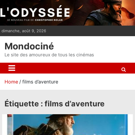
S
k
i
p
dimanche, août 9, 2026
t
o
Mondociné
c
o
Le site des amoureux de tous les cinémas
n
t
e
Home
films d’aventure
n
t
Étiquette :
films d’aventure