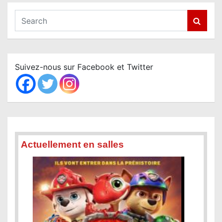
S
e
a
r
c
Suivez-nous sur Facebook et Twitter
h
Actuellement en salles