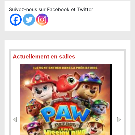
c
Suivez-nous sur Facebook et Twitter
h
Actuellement en salles