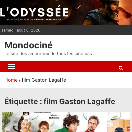
S
k
i
p
samedi, août 8, 2026
t
o
Mondociné
c
o
Le site des amoureux de tous les cinémas
n
t
e
Home
film Gaston Lagaffe
n
t
Étiquette :
film Gaston Lagaffe