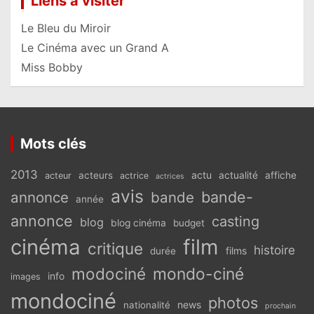
Liens à visiter
Le Bleu du Miroir
Le Cinéma avec un Grand A
Miss Bobby
Mots clés
2013
actu
acteurs
actualité
affiche
acteur
actrice
actrices
avis
bande-
annonce
bande
année
annonce
casting
blog
blog cinéma
budget
cinéma
film
critique
histoire
films
durée
modociné
mondo-ciné
info
images
mondociné
photos
news
nationalité
prochain