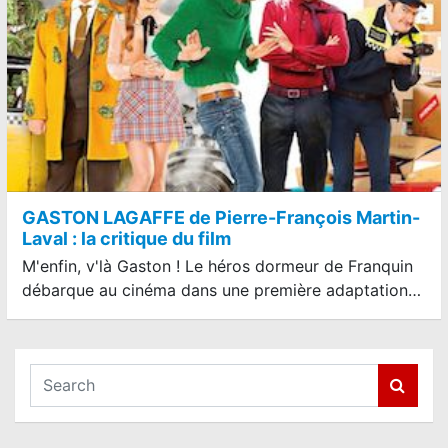
GASTON LAGAFFE de Pierre-François Martin-
Laval : la critique du film
M'enfin, v'là Gaston ! Le héros dormeur de Franquin
débarque au cinéma dans une première adaptation…
S
e
a
r