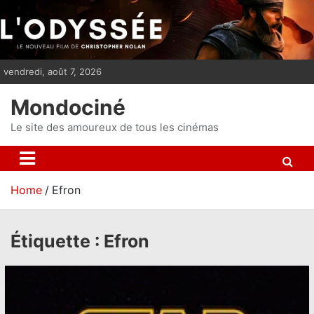
S
k
i
p
vendredi, août 7, 2026
t
o
Mondociné
c
o
Le site des amoureux de tous les cinémas
n
t
e
Home
Efron
n
t
Étiquette :
Efron