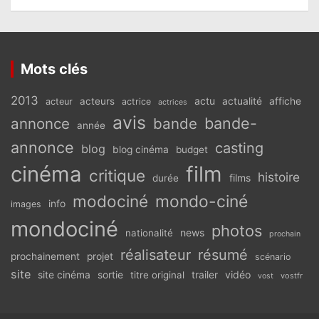
Mots clés
2013
actu
acteurs
actualité
affiche
acteur
actrice
actrices
avis
bande-
annonce
bande
année
annonce
casting
blog
blog cinéma
budget
cinéma
film
critique
histoire
films
durée
modociné
mondo-ciné
info
images
mondociné
photos
news
nationalité
prochain
réalisateur
résumé
prochainement
projet
scénario
site
vidéo
site cinéma
sortie
titre original
trailer
vostfr
vost