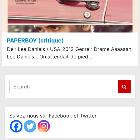
PAPERBOY (critique)
De : Lee Daniels / USA-2012 Genre : Drame Aaaaaah,
Lee Daniels... On attendait de pied…
S
e
a
r
c
Suivez-nous sur Facebook et Twitter
h