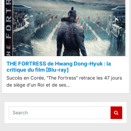
THE FORTRESS de Hwang Dong-Hyuk : la
critique du film [Blu-ray]
Succès en Corée, "The Fortress" retrace les 47 jours
de siège d'un Roi et de ses…
S
e
a
r