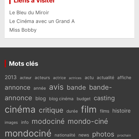
Liens à visiter
Le Bleu du Miroir
Le Cinéma avec un Grand A
Miss Bobby
Mots clés
2013
actu
acteurs
actualité
affiche
acteur
actrice
actrices
avis
bande-
annonce
bande
année
annonce
casting
blog
blog cinéma
budget
cinéma
film
critique
histoire
films
durée
modociné
mondo-ciné
info
images
mondociné
photos
news
nationalité
prochain