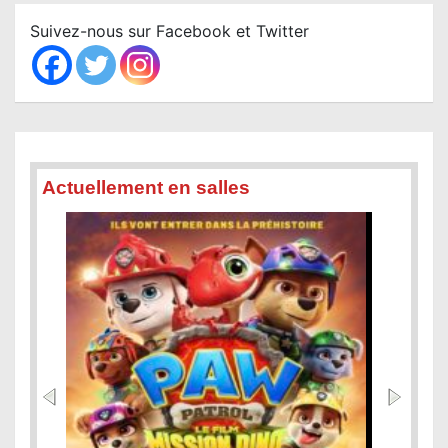
c
Suivez-nous sur Facebook et Twitter
h
Actuellement en salles