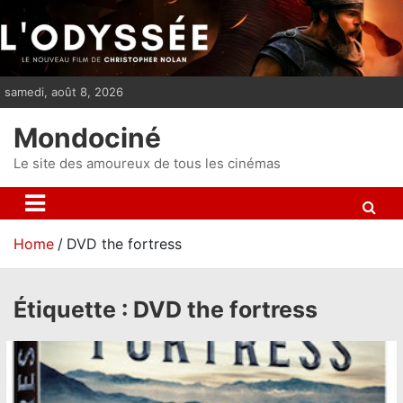
S
k
i
p
samedi, août 8, 2026
t
o
Mondociné
c
o
Le site des amoureux de tous les cinémas
n
t
e
Home
DVD the fortress
n
t
Étiquette :
DVD the fortress