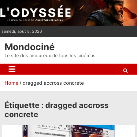
S
k
i
p
samedi, août 8, 2026
t
o
Mondociné
c
o
Le site des amoureux de tous les cinémas
n
t
e
Home
dragged accross concrete
n
t
Étiquette :
dragged accross
concrete