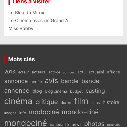
Liens à visiter
Le Bleu du Miroir
Le Cinéma avec un Grand A
Miss Bobby
Mots clés
2013
actu
acteurs
actualité
affiche
acteur
actrice
actrices
avis
bande-
annonce
bande
année
annonce
casting
blog
blog cinéma
budget
cinéma
film
critique
histoire
films
durée
modociné
mondo-ciné
info
images
mondociné
photos
news
nationalité
prochain