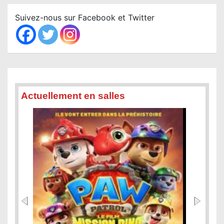
r
c
Suivez-nous sur Facebook et Twitter
h
Actuellement en salles