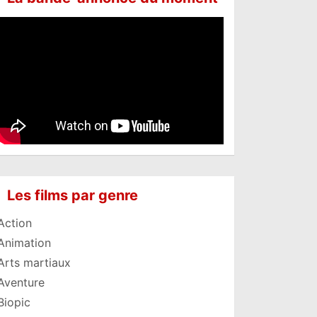
Les films par genre
Action
Animation
Arts martiaux
Aventure
Biopic