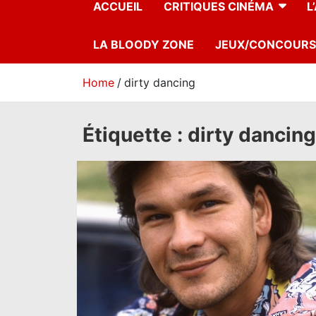
ACCUEIL
CRITIQUES CINÉMA
L
LA BLOODY ZONE
JEUX/CONCOURS
Home
dirty dancing
Étiquette :
dirty dancing