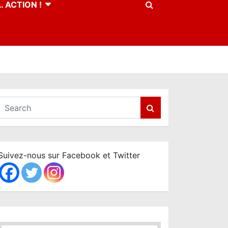
 ACTION !
S
e
a
r
c
Suivez-nous sur Facebook et Twitter
h