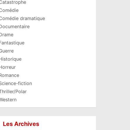
Catastrophe
Comédie
Comédie dramatique
Documentaire
Drame
Fantastique
Guerre
Historique
Horreur
Romance
Science-fiction
Thriller/Polar
Western
Les Archives