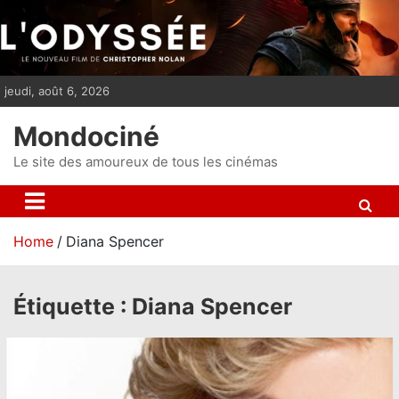
S
k
i
p
jeudi, août 6, 2026
t
o
Mondociné
c
o
Le site des amoureux de tous les cinémas
n
t
e
Home
Diana Spencer
n
t
Étiquette :
Diana Spencer