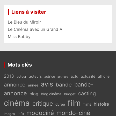
Liens à visiter
Le Bleu du Miroir
Le Cinéma avec un Grand A
Miss Bobby
Mots clés
2013
actu
acteurs
actualité
affiche
acteur
actrice
actrices
avis
bande-
annonce
bande
année
annonce
casting
blog
blog cinéma
budget
cinéma
film
critique
histoire
films
durée
modociné
mondo-ciné
info
images