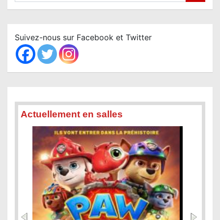
a
r
c
Suivez-nous sur Facebook et Twitter
h
Actuellement en salles