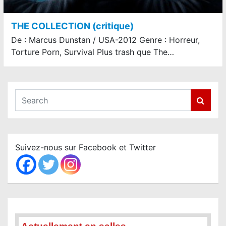
THE COLLECTION (critique)
De : Marcus Dunstan / USA-2012 Genre : Horreur,
Torture Porn, Survival Plus trash que The…
S
e
a
r
c
Suivez-nous sur Facebook et Twitter
h