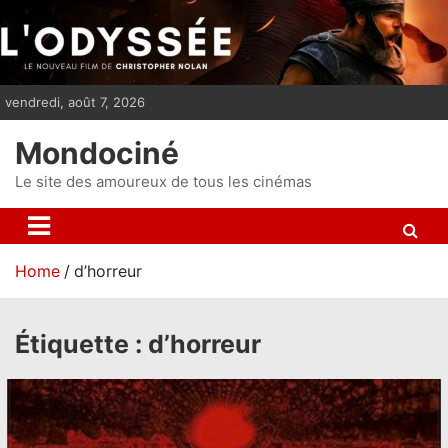
S
k
i
p
vendredi, août 7, 2026
t
o
Mondociné
c
o
Le site des amoureux de tous les cinémas
n
t
e
Home
d’horreur
n
t
Étiquette :
d’horreur