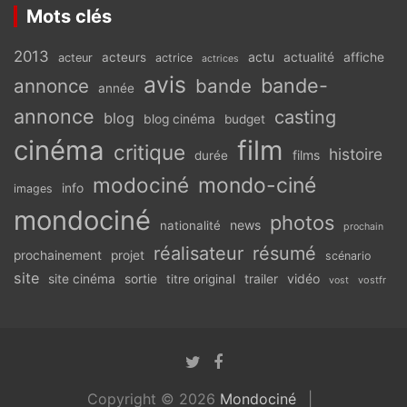
Mots clés
2013
actu
acteurs
actualité
affiche
acteur
actrice
actrices
avis
bande-
annonce
bande
année
annonce
casting
blog
blog cinéma
budget
cinéma
film
critique
histoire
films
durée
modociné
mondo-ciné
info
images
mondociné
photos
news
nationalité
prochain
réalisateur
résumé
prochainement
projet
scénario
site
vidéo
site cinéma
sortie
titre original
trailer
vostfr
vost
Copyright © 2026
Mondociné