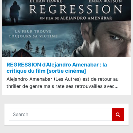
REGRESSION d’Alejandro Amenabar : la
critique du film [sortie cinéma]
Alejandro Amenabar (Les Autres) est de retour au
thriller de genre mais rate ses retrouvailles avec…
S
e
a
r