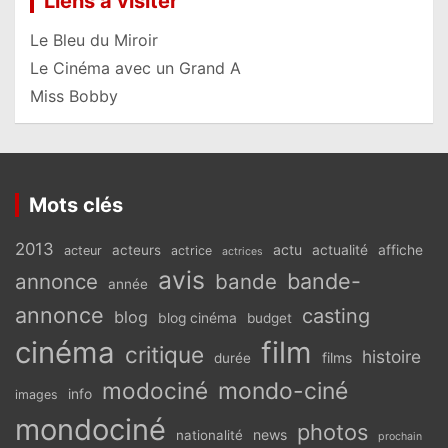
Liens à visiter
Le Bleu du Miroir
Le Cinéma avec un Grand A
Miss Bobby
Mots clés
2013
actu
acteurs
actualité
affiche
acteur
actrice
actrices
avis
bande-
annonce
bande
année
annonce
casting
blog
blog cinéma
budget
cinéma
film
critique
histoire
films
durée
modociné
mondo-ciné
info
images
mondociné
photos
news
nationalité
prochain