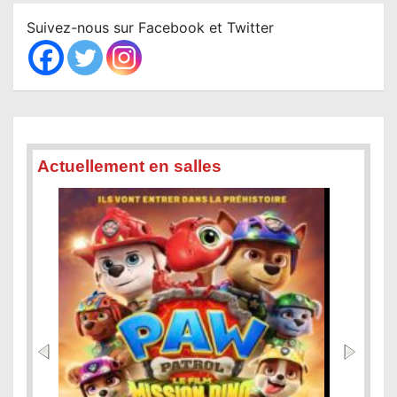
c
Suivez-nous sur Facebook et Twitter
h
Actuellement en salles