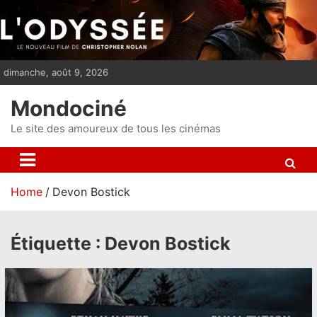
S
k
i
p
dimanche, août 9, 2026
t
o
Mondociné
c
o
Le site des amoureux de tous les cinémas
n
t
e
Home
Devon Bostick
n
t
Étiquette :
Devon Bostick