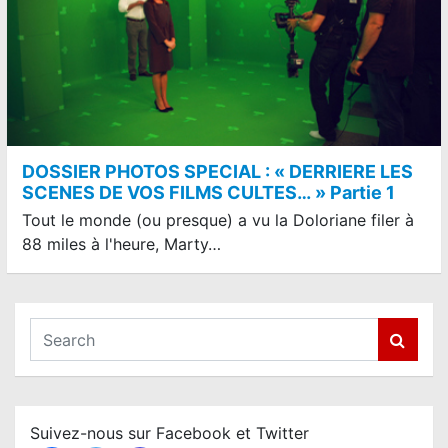
DOSSIER PHOTOS SPECIAL : « DERRIERE LES
SCENES DE VOS FILMS CULTES… » Partie 1
Tout le monde (ou presque) a vu la Doloriane filer à
88 miles à l'heure, Marty…
S
e
a
r
c
Suivez-nous sur Facebook et Twitter