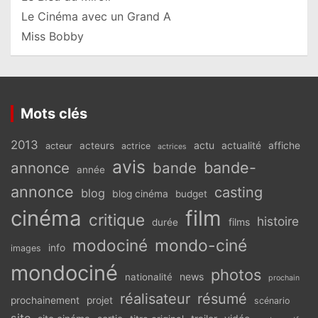
Le Cinéma avec un Grand A
Miss Bobby
Mots clés
2013
actu
acteurs
actualité
affiche
acteur
actrice
actrices
avis
bande-
annonce
bande
année
annonce
casting
blog
blog cinéma
budget
cinéma
film
critique
histoire
films
durée
modociné
mondo-ciné
info
images
mondociné
photos
news
nationalité
prochain
réalisateur
résumé
prochainement
projet
scénario
site