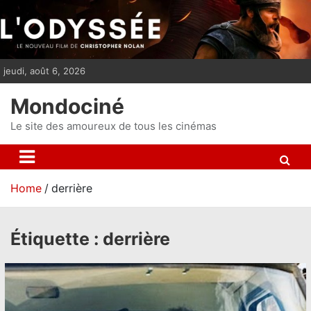
S
k
i
p
jeudi, août 6, 2026
t
o
Mondociné
c
o
Le site des amoureux de tous les cinémas
n
t
e
Home
derrière
n
t
Étiquette :
derrière