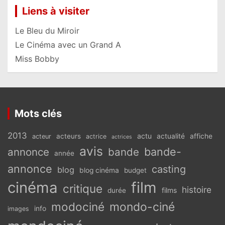
Liens à visiter
Le Bleu du Miroir
Le Cinéma avec un Grand A
Miss Bobby
Mots clés
2013
actu
acteurs
actualité
affiche
acteur
actrice
actrices
avis
bande-
annonce
bande
année
annonce
casting
blog
blog cinéma
budget
cinéma
film
critique
histoire
films
durée
modociné
mondo-ciné
info
images