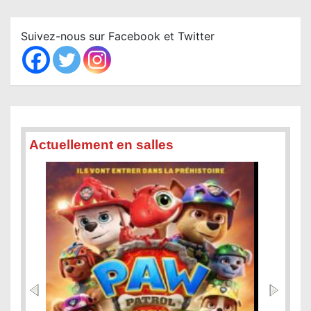
r
c
Suivez-nous sur Facebook et Twitter
h
Actuellement en salles