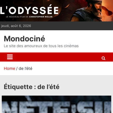
S
k
i
p
jeudi, août 6, 2026
t
o
Mondociné
c
o
Le site des amoureux de tous les cinémas
n
t
e
Home
de l’été
n
t
Étiquette :
de l’été