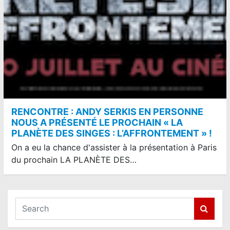
RENCONTRE : ANDY SERKIS EN PERSONNE
NOUS A PRÉSENTÉ LE PROCHAIN « LA
PLANÈTE DES SINGES : L’AFFRONTEMENT » !
On a eu la chance d'assister à la présentation à Paris
du prochain LA PLANÈTE DES…
S
e
a