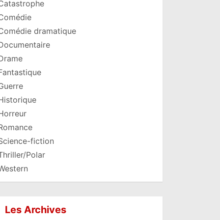
Catastrophe
Comédie
Comédie dramatique
Documentaire
Drame
Fantastique
Guerre
Historique
Horreur
Romance
Science-fiction
Thriller/Polar
Western
Les Archives