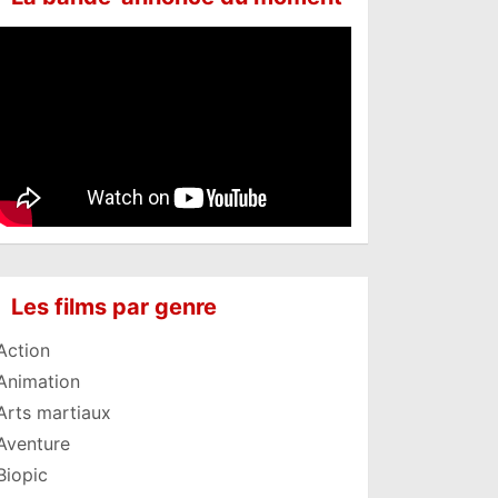
Les films par genre
Action
Animation
Arts martiaux
Aventure
Biopic