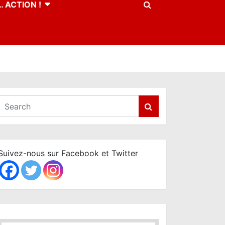
 ACTION !
S
e
a
r
c
Suivez-nous sur Facebook et Twitter
h