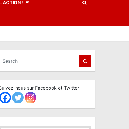
 ACTION !
S
e
a
r
c
Suivez-nous sur Facebook et Twitter
h