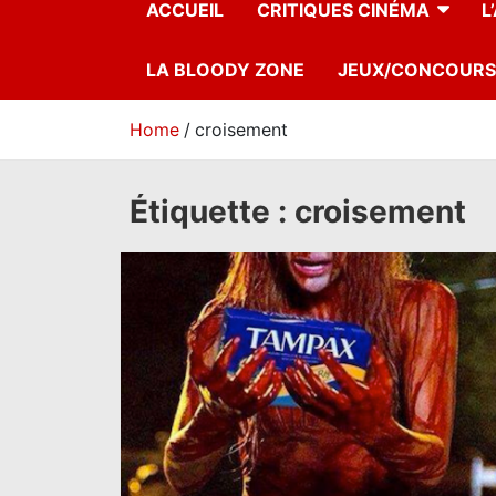
ACCUEIL
CRITIQUES CINÉMA
L
LA BLOODY ZONE
JEUX/CONCOURS
Home
croisement
Étiquette :
croisement