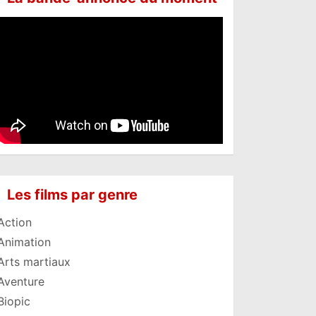
Les films par genre
Action
Animation
Arts martiaux
Aventure
Biopic