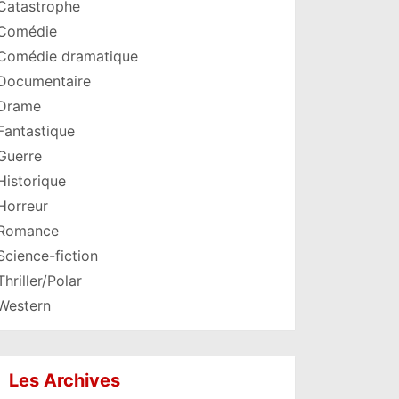
Catastrophe
Comédie
Comédie dramatique
Documentaire
Drame
Fantastique
Guerre
Historique
Horreur
Romance
Science-fiction
Thriller/Polar
Western
Les Archives