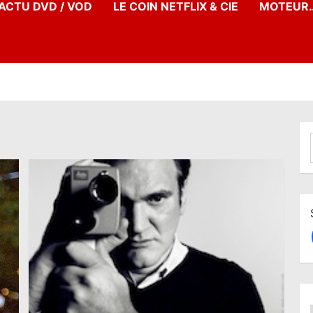
’ACTU DVD / VOD
LE COIN NETFLIX & CIE
MOTEUR…