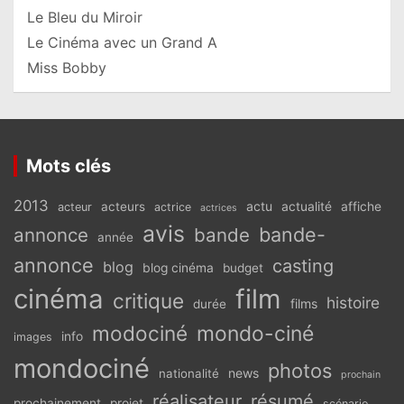
Le Bleu du Miroir
Le Cinéma avec un Grand A
Miss Bobby
Mots clés
2013
actu
acteurs
actualité
affiche
acteur
actrice
actrices
avis
bande-
annonce
bande
année
annonce
casting
blog
blog cinéma
budget
cinéma
film
critique
histoire
films
durée
modociné
mondo-ciné
info
images
mondociné
photos
news
nationalité
prochain
réalisateur
résumé
prochainement
projet
scénario