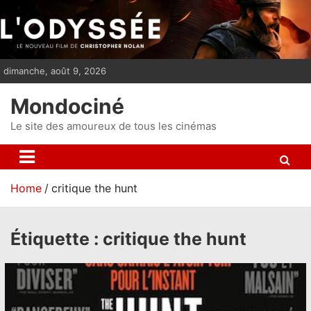
S
k
i
p
dimanche, août 9, 2026
t
o
Mondociné
c
o
Le site des amoureux de tous les cinémas
n
t
e
Home
critique the hunt
n
t
Étiquette :
critique the hunt