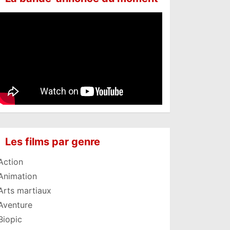
Les films par genre
Action
Animation
Arts martiaux
Aventure
Biopic