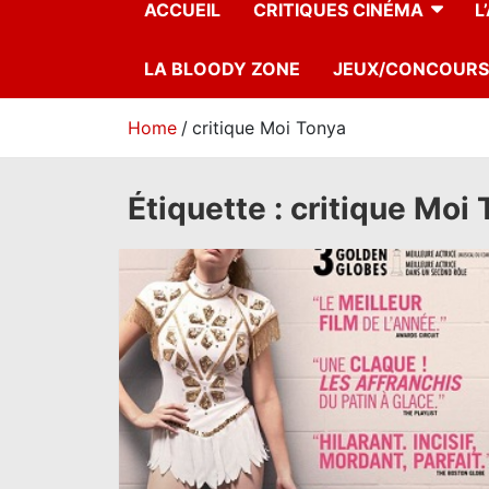
ACCUEIL
CRITIQUES CINÉMA
L
LA BLOODY ZONE
JEUX/CONCOURS
Home
critique Moi Tonya
Étiquette :
critique Moi