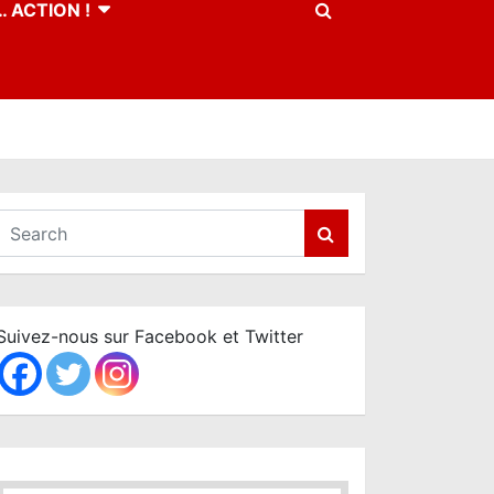
 ACTION !
S
e
a
r
c
Suivez-nous sur Facebook et Twitter
h