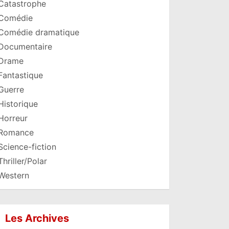
Catastrophe
Comédie
Comédie dramatique
Documentaire
Drame
Fantastique
Guerre
Historique
Horreur
Romance
Science-fiction
Thriller/Polar
Western
Les Archives