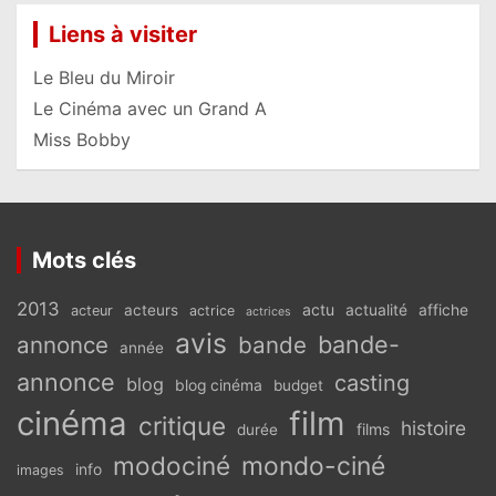
Liens à visiter
Le Bleu du Miroir
Le Cinéma avec un Grand A
Miss Bobby
Mots clés
2013
actu
acteurs
actualité
affiche
acteur
actrice
actrices
avis
bande-
annonce
bande
année
annonce
casting
blog
blog cinéma
budget
cinéma
film
critique
histoire
films
durée
modociné
mondo-ciné
info
images