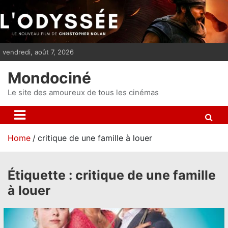
S
k
i
p
vendredi, août 7, 2026
t
o
Mondociné
c
o
Le site des amoureux de tous les cinémas
n
t
e
Home
critique de une famille à louer
n
t
Étiquette :
critique de une famille
à louer