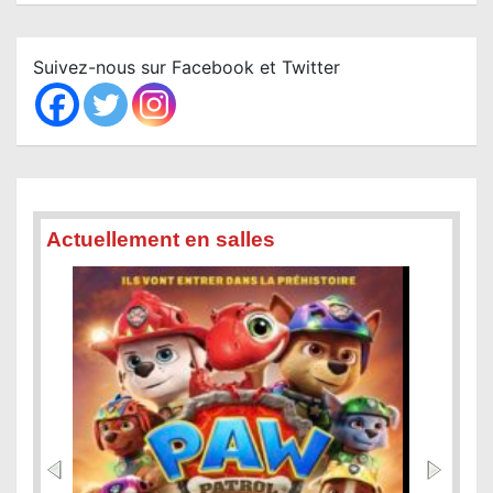
a
r
c
Suivez-nous sur Facebook et Twitter
h
Actuellement en salles