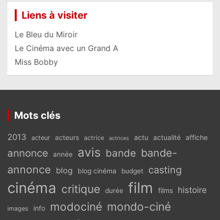
Liens à visiter
Le Bleu du Miroir
Le Cinéma avec un Grand A
Miss Bobby
Mots clés
2013
actu
acteurs
actualité
affiche
acteur
actrice
actrices
avis
bande-
annonce
bande
année
annonce
casting
blog
blog cinéma
budget
cinéma
film
critique
histoire
films
durée
modociné
mondo-ciné
info
images