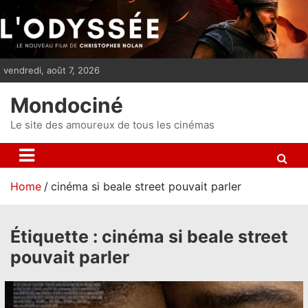
S
k
i
p
vendredi, août 7, 2026
t
o
Mondociné
c
o
Le site des amoureux de tous les cinémas
n
t
e
Home
cinéma si beale street pouvait parler
n
t
Étiquette :
cinéma si beale street
pouvait parler