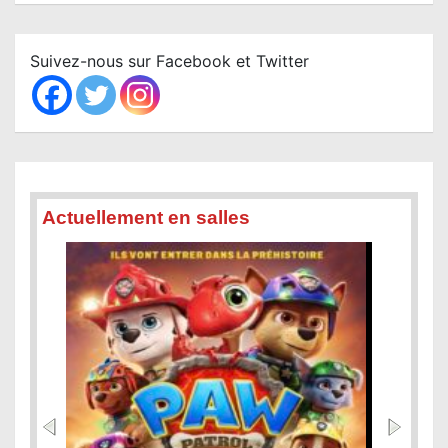
a
r
c
Suivez-nous sur Facebook et Twitter
h
Actuellement en salles