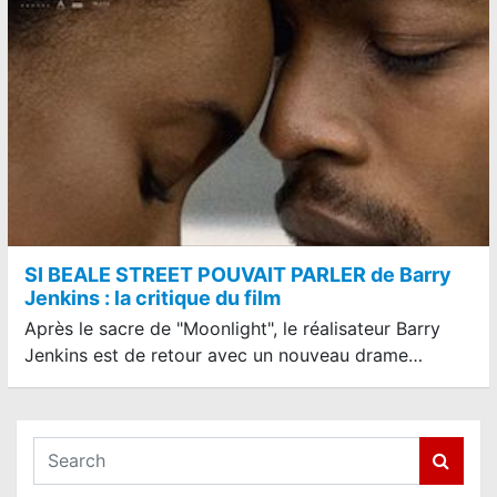
SI BEALE STREET POUVAIT PARLER de Barry
Jenkins : la critique du film
Après le sacre de "Moonlight", le réalisateur Barry
Jenkins est de retour avec un nouveau drame…
S
e