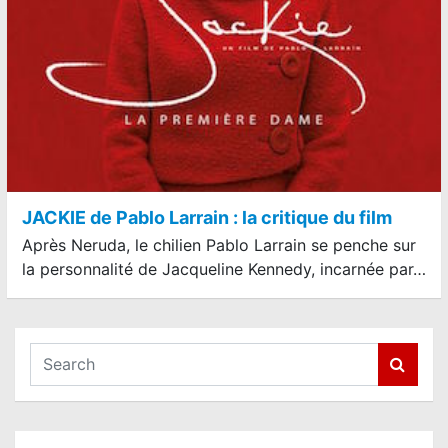
JACKIE de Pablo Larrain : la critique du film
Après Neruda, le chilien Pablo Larrain se penche sur
la personnalité de Jacqueline Kennedy, incarnée par…
S
e
a
r