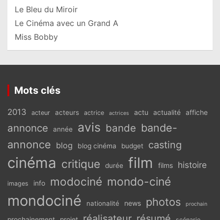
Le Bleu du Miroir
Le Cinéma avec un Grand A
Miss Bobby
Mots clés
2013
actu
acteurs
actualité
affiche
acteur
actrice
actrices
avis
bande-
annonce
bande
année
annonce
casting
blog
blog cinéma
budget
cinéma
film
critique
histoire
films
durée
modociné
mondo-ciné
info
images
mondociné
photos
news
nationalité
prochain
réalisateur
résumé
prochainement
projet
scénario