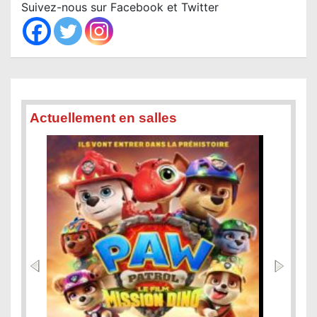
c
Suivez-nous sur Facebook et Twitter
h
Actuellement en salles