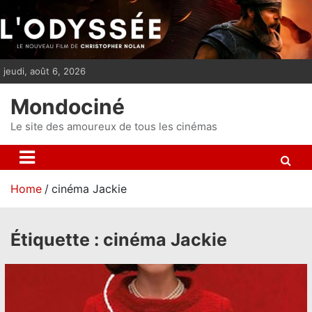
S
k
i
p
jeudi, août 6, 2026
t
o
Mondociné
c
o
Le site des amoureux de tous les cinémas
n
t
e
Home
cinéma Jackie
n
t
Étiquette :
cinéma Jackie