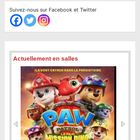
c
Suivez-nous sur Facebook et Twitter
h
Actuellement en salles