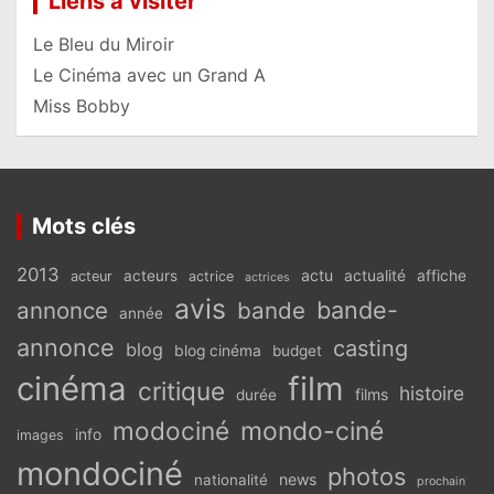
Liens à visiter
Le Bleu du Miroir
Le Cinéma avec un Grand A
Miss Bobby
Mots clés
2013
actu
acteurs
actualité
affiche
acteur
actrice
actrices
avis
bande-
annonce
bande
année
annonce
casting
blog
blog cinéma
budget
cinéma
film
critique
histoire
films
durée
modociné
mondo-ciné
info
images
mondociné
photos
news
nationalité
prochain