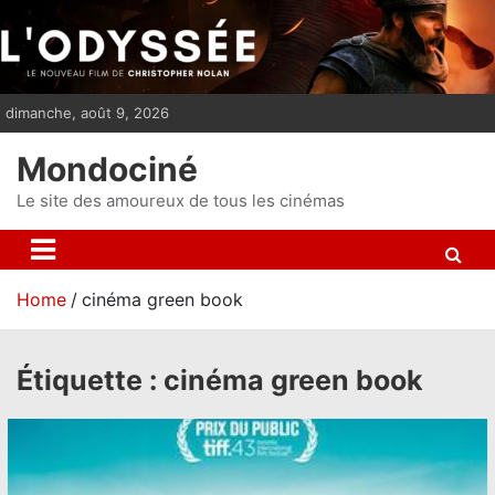
S
k
i
p
dimanche, août 9, 2026
t
o
Mondociné
c
o
Le site des amoureux de tous les cinémas
n
t
e
Home
cinéma green book
n
t
Étiquette :
cinéma green book