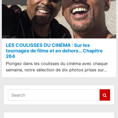
LES COULISSES DU CINÉMA : Sur les
tournages de films et en dehors… Chapitre
264
Plongez dans les coulisses du cinéma avec chaque
semaine, notre sélection de dix photos prises sur…
S
e
a
r
c