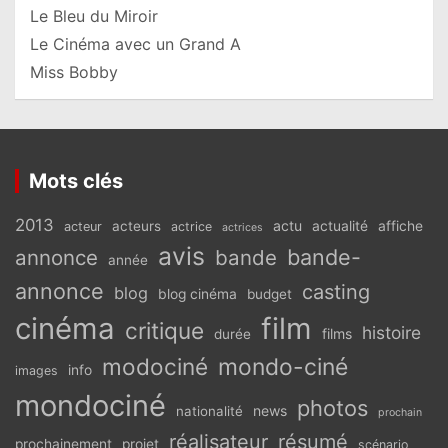
Le Bleu du Miroir
Le Cinéma avec un Grand A
Miss Bobby
Mots clés
2013
actu
acteurs
actualité
affiche
acteur
actrice
actrices
avis
bande-
annonce
bande
année
annonce
casting
blog
blog cinéma
budget
cinéma
film
critique
histoire
films
durée
modociné
mondo-ciné
info
images
mondociné
photos
news
nationalité
prochain
réalisateur
résumé
prochainement
projet
scénario