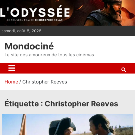
S
k
i
p
samedi, août 8, 2026
t
o
Mondociné
c
o
Le site des amoureux de tous les cinémas
n
t
e
Home
Christopher Reeves
n
t
Étiquette :
Christopher Reeves