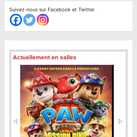
c
Suivez-nous sur Facebook et Twitter
h
Actuellement en salles