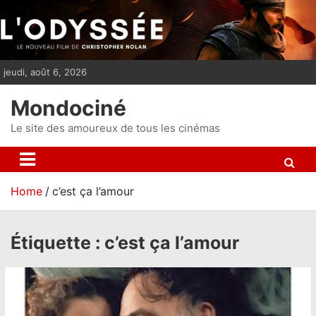
S
k
i
p
jeudi, août 6, 2026
t
o
Mondociné
c
o
Le site des amoureux de tous les cinémas
n
t
e
Home
c’est ça l’amour
n
t
Étiquette :
c’est ça l’amour