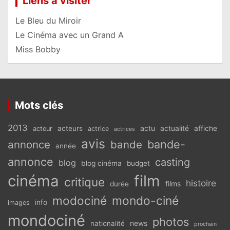
Liens à visiter
Le Bleu du Miroir
Le Cinéma avec un Grand A
Miss Bobby
Mots clés
2013
actu
acteurs
actualité
affiche
acteur
actrice
actrices
avis
bande-
annonce
bande
année
annonce
casting
blog
blog cinéma
budget
cinéma
film
critique
histoire
films
durée
modociné
mondo-ciné
info
images
mondociné
photos
news
nationalité
prochain