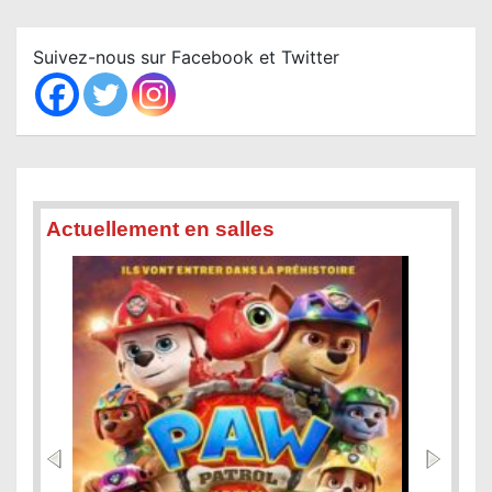
r
c
Suivez-nous sur Facebook et Twitter
h
Actuellement en salles