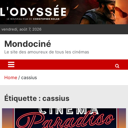
S
k
i
p
vendredi, août 7, 2026
t
o
Mondociné
c
o
Le site des amoureux de tous les cinémas
n
t
e
Home
cassius
n
t
Étiquette :
cassius