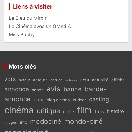
Liens à visiter
Le Bleu du Miroir
Le Cinéma avec un Grand A
Miss Bobby
Mots clés
2013
actu
acteurs
actualité
affiche
acteur
actrice
actrices
avis
bande-
annonce
bande
année
annonce
casting
blog
blog cinéma
budget
cinéma
film
critique
histoire
films
durée
modociné
mondo-ciné
info
images