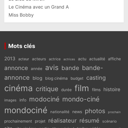
Le Cinéma avec un Grand A
Miss Bobby
Mots clés
2013
actu
acteurs
actualité
affiche
acteur
actrice
actrices
avis
bande-
annonce
bande
année
annonce
casting
blog
blog cinéma
budget
cinéma
film
critique
histoire
films
durée
modociné
mondo-ciné
info
images
mondociné
photos
news
nationalité
prochain
réalisateur
résumé
prochainement
projet
scénario