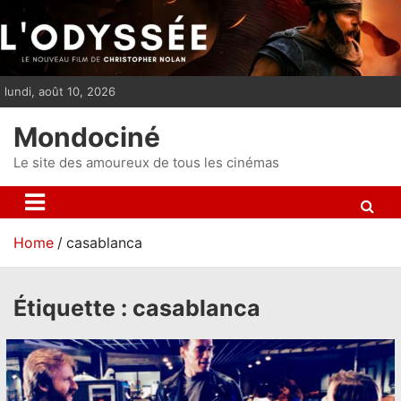
S
k
i
p
lundi, août 10, 2026
t
o
Mondociné
c
o
Le site des amoureux de tous les cinémas
n
t
e
Home
casablanca
n
t
Étiquette :
casablanca