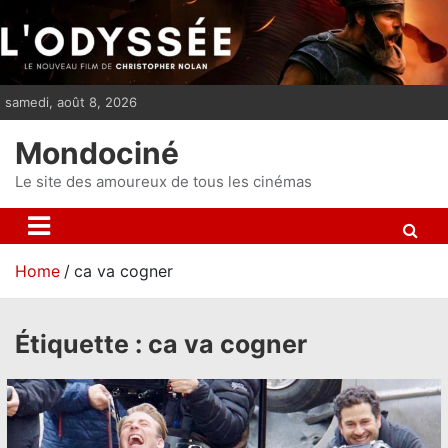
S
k
i
p
samedi, août 8, 2026
t
o
Mondociné
c
o
Le site des amoureux de tous les cinémas
n
t
e
Home
ca va cogner
n
t
Étiquette :
ca va cogner