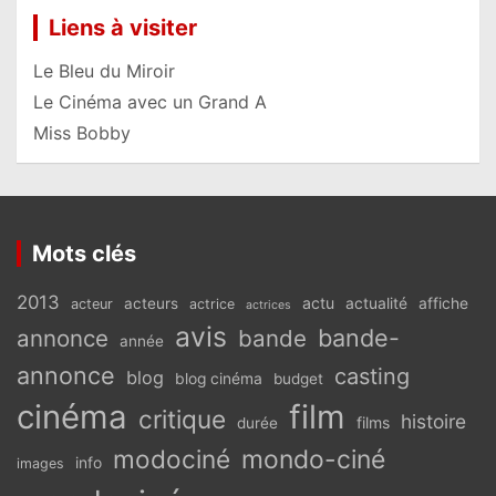
Liens à visiter
Le Bleu du Miroir
Le Cinéma avec un Grand A
Miss Bobby
Mots clés
2013
actu
acteurs
actualité
affiche
acteur
actrice
actrices
avis
bande-
annonce
bande
année
annonce
casting
blog
blog cinéma
budget
cinéma
film
critique
histoire
films
durée
modociné
mondo-ciné
info
images