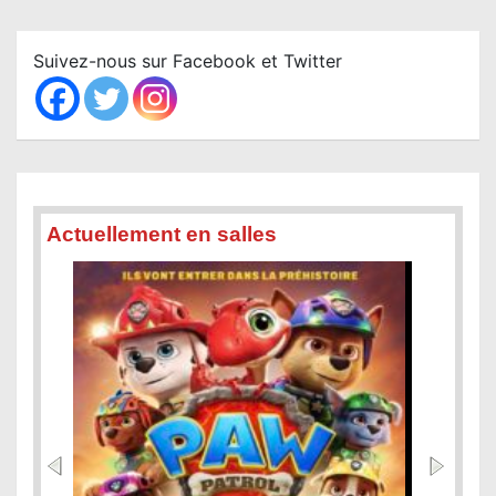
r
c
Suivez-nous sur Facebook et Twitter
h
Actuellement en salles