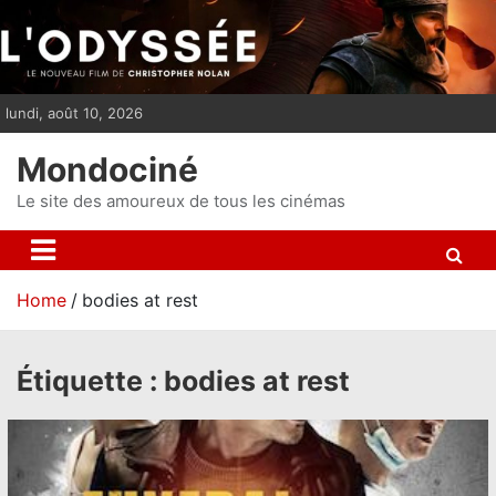
S
k
i
p
lundi, août 10, 2026
t
o
Mondociné
c
o
Le site des amoureux de tous les cinémas
n
t
e
Home
bodies at rest
n
t
Étiquette :
bodies at rest