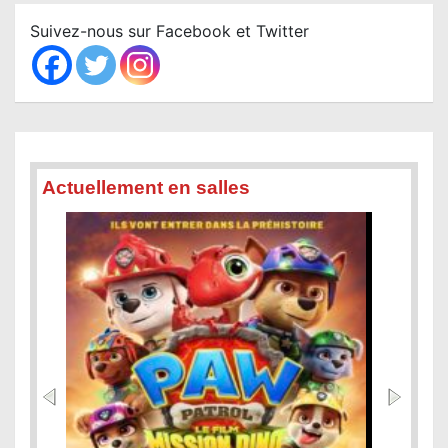
c
Suivez-nous sur Facebook et Twitter
h
Actuellement en salles