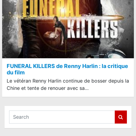
FUNERAL KILLERS de Renny Harlin : la critique
du film
Le vétéran Renny Harlin continue de bosser depuis la
Chine et tente de renouer avec sa…
S
e
a
r