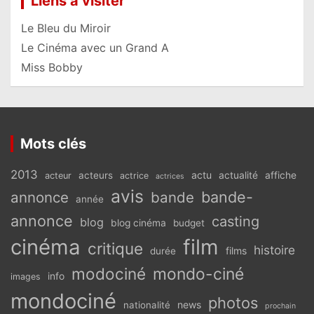
Liens à visiter
Le Bleu du Miroir
Le Cinéma avec un Grand A
Miss Bobby
Mots clés
2013
actu
acteurs
actualité
affiche
acteur
actrice
actrices
avis
bande-
annonce
bande
année
annonce
casting
blog
blog cinéma
budget
cinéma
film
critique
histoire
films
durée
modociné
mondo-ciné
info
images
mondociné
photos
news
nationalité
prochain