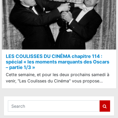
LES COULISSES DU CINÉMA chapitre 114 :
spécial « les moments marquants des Oscars
– partie 1/3 »
Cette semaine, et pour les deux prochains samedi à
venir, "Les Coulisses du Cinéma" vous propose…
S
e
a