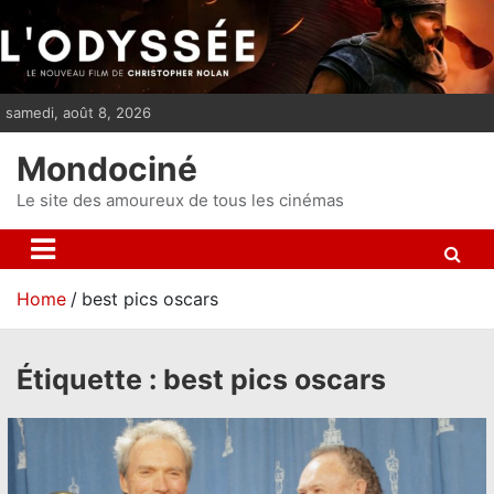
S
k
i
p
samedi, août 8, 2026
t
o
Mondociné
c
o
Le site des amoureux de tous les cinémas
n
t
e
Home
best pics oscars
n
t
Étiquette :
best pics oscars