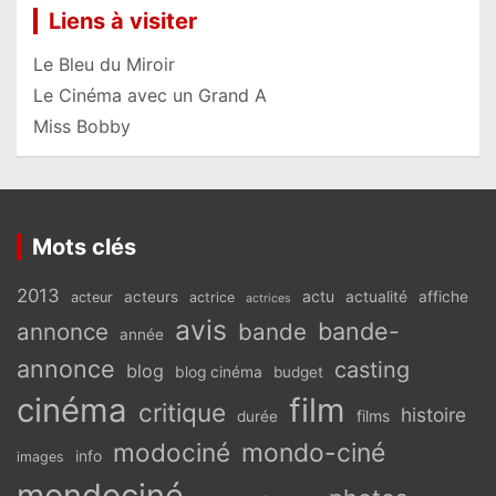
Liens à visiter
Le Bleu du Miroir
Le Cinéma avec un Grand A
Miss Bobby
Mots clés
2013
actu
acteurs
actualité
affiche
acteur
actrice
actrices
avis
bande-
annonce
bande
année
annonce
casting
blog
blog cinéma
budget
cinéma
film
critique
histoire
films
durée
modociné
mondo-ciné
info
images
mondociné