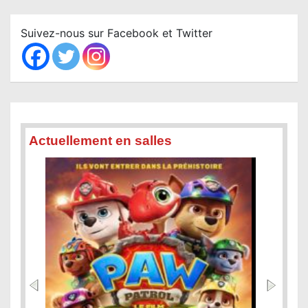
r
c
Suivez-nous sur Facebook et Twitter
h
Actuellement en salles