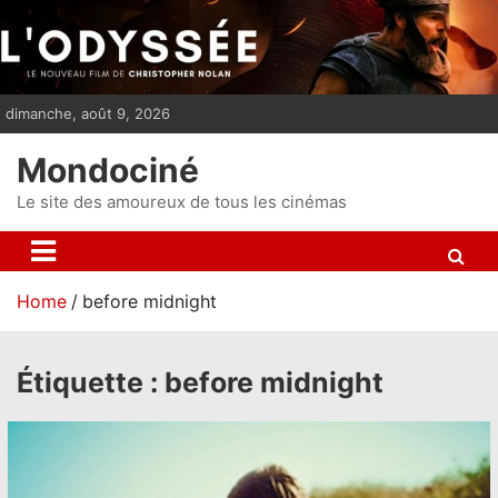
S
k
i
p
dimanche, août 9, 2026
t
o
Mondociné
c
o
Le site des amoureux de tous les cinémas
n
t
e
Home
before midnight
n
t
Étiquette :
before midnight