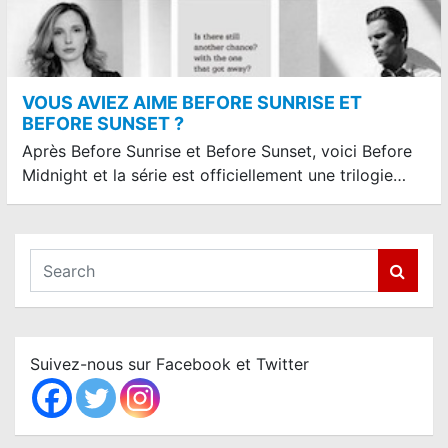
VOUS AVIEZ AIME BEFORE SUNRISE ET
BEFORE SUNSET ?
Après Before Sunrise et Before Sunset, voici Before
Midnight et la série est officiellement une trilogie…
S
e
a
r
c
Suivez-nous sur Facebook et Twitter
h