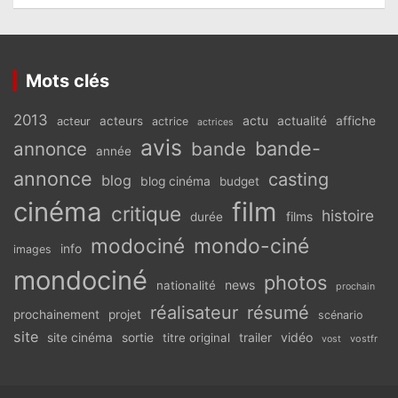
Mots clés
2013
actu
acteurs
actualité
affiche
acteur
actrice
actrices
avis
bande-
annonce
bande
année
annonce
casting
blog
blog cinéma
budget
cinéma
film
critique
histoire
films
durée
modociné
mondo-ciné
info
images
mondociné
photos
news
nationalité
prochain
réalisateur
résumé
prochainement
projet
scénario
site
vidéo
site cinéma
sortie
titre original
trailer
vostfr
vost