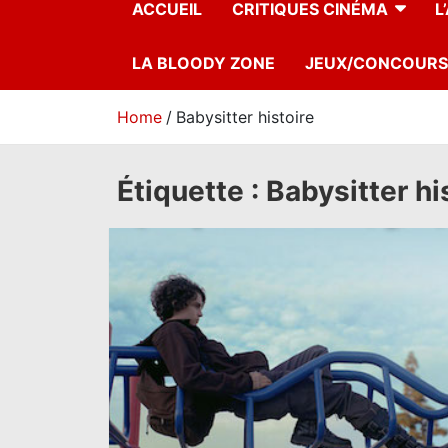
ACCUEIL
CRITIQUES CINÉMA
L
LA BLOODY ZONE
JEUX/CONCOURS
Home
Babysitter histoire
Étiquette :
Babysitter hi