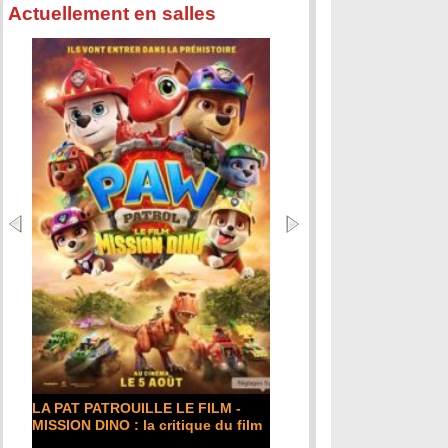
Actuellement en salles
DE LA COMÉDIE-F
critique du film
LA PAT PATROUILLE LE FILM -
Lire la suite...
MISSION DINO : la critique du film