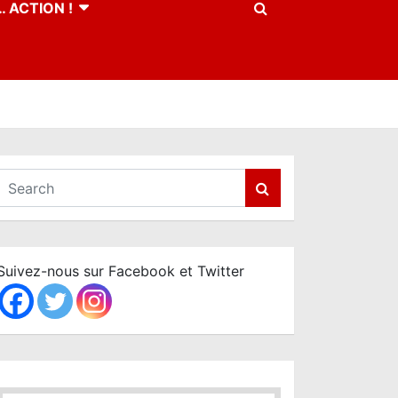
 ACTION !
S
e
a
r
c
Suivez-nous sur Facebook et Twitter
h