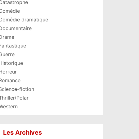
Catastrophe
Comédie
Comédie dramatique
Documentaire
Drame
Fantastique
Guerre
Historique
Horreur
Romance
Science-fiction
Thriller/Polar
Western
Les Archives