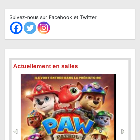
r
c
Suivez-nous sur Facebook et Twitter
h
Actuellement en salles