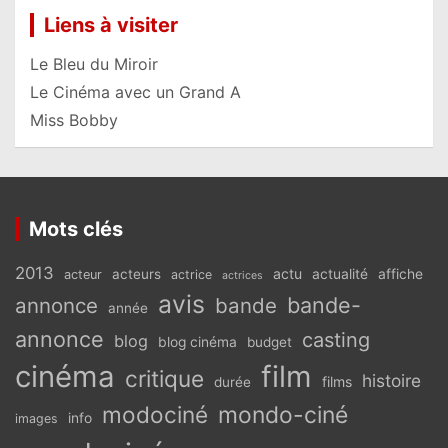
Liens à visiter
Le Bleu du Miroir
Le Cinéma avec un Grand A
Miss Bobby
Mots clés
2013
actu
acteurs
actualité
affiche
acteur
actrice
actrices
avis
bande-
annonce
bande
année
annonce
casting
blog
blog cinéma
budget
cinéma
film
critique
histoire
films
durée
modociné
mondo-ciné
info
images