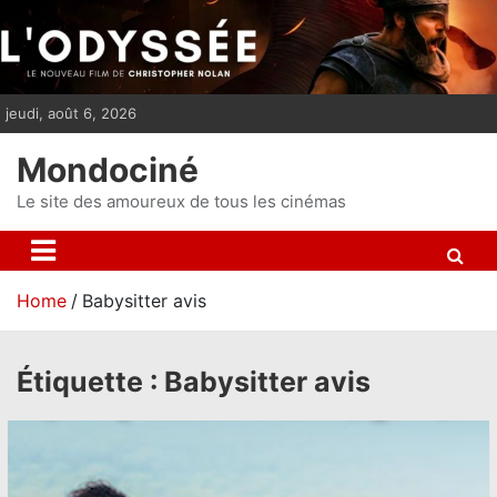
S
k
i
p
jeudi, août 6, 2026
t
o
Mondociné
c
o
Le site des amoureux de tous les cinémas
n
t
e
Home
Babysitter avis
n
t
Étiquette :
Babysitter avis