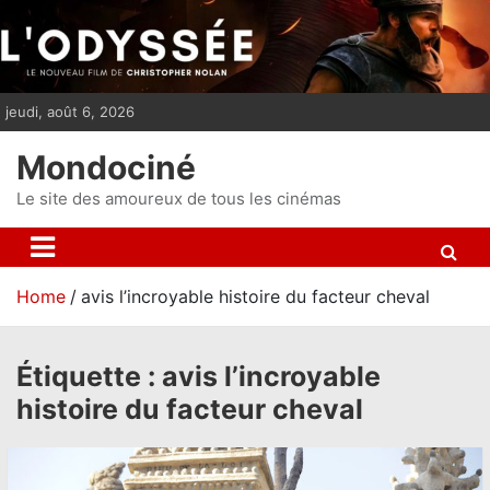
S
k
i
p
jeudi, août 6, 2026
t
o
Mondociné
c
o
Le site des amoureux de tous les cinémas
n
t
e
Home
avis l’incroyable histoire du facteur cheval
n
t
Étiquette :
avis l’incroyable
histoire du facteur cheval