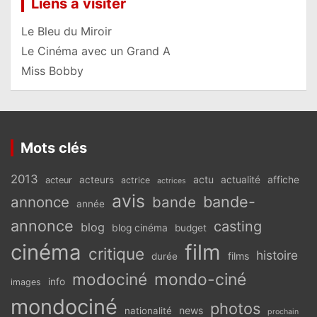
Liens à visiter
Le Bleu du Miroir
Le Cinéma avec un Grand A
Miss Bobby
Mots clés
2013
actu
acteurs
actualité
affiche
acteur
actrice
actrices
avis
bande-
annonce
bande
année
annonce
casting
blog
blog cinéma
budget
cinéma
film
critique
histoire
films
durée
modociné
mondo-ciné
info
images
mondociné
photos
news
nationalité
prochain