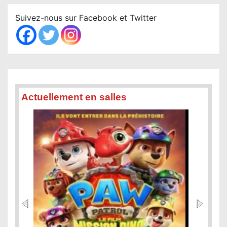
r
c
Suivez-nous sur Facebook et Twitter
h
Actuellement en salles