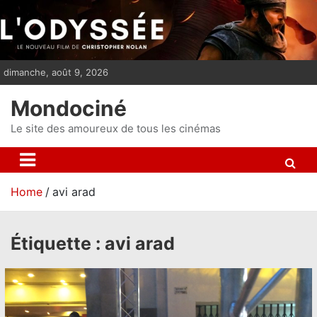
S
k
i
p
dimanche, août 9, 2026
t
o
Mondociné
c
o
Le site des amoureux de tous les cinémas
n
t
e
Home
avi arad
n
t
Étiquette :
avi arad