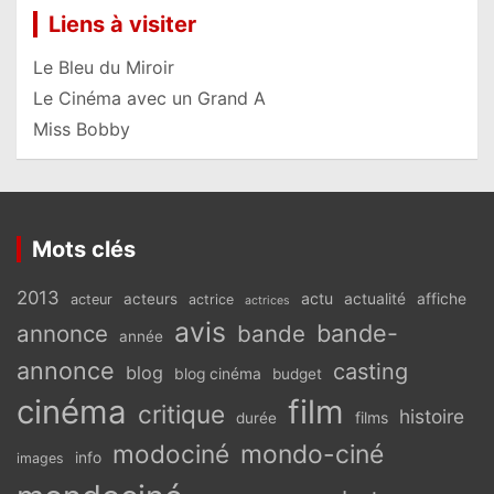
Liens à visiter
Le Bleu du Miroir
Le Cinéma avec un Grand A
Miss Bobby
Mots clés
2013
actu
acteurs
actualité
affiche
acteur
actrice
actrices
avis
bande-
annonce
bande
année
annonce
casting
blog
blog cinéma
budget
cinéma
film
critique
histoire
films
durée
modociné
mondo-ciné
info
images