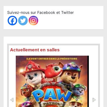
r
c
Suivez-nous sur Facebook et Twitter
h
Actuellement en salles