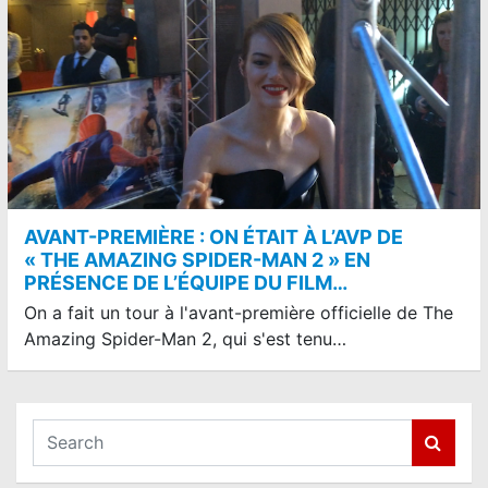
AVANT-PREMIÈRE : ON ÉTAIT À L’AVP DE
« THE AMAZING SPIDER-MAN 2 » EN
PRÉSENCE DE L’ÉQUIPE DU FILM…
On a fait un tour à l'avant-première officielle de The
Amazing Spider-Man 2, qui s'est tenu…
S
e
a