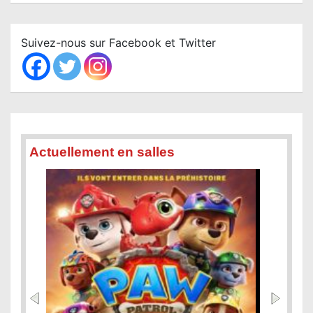
a
r
c
Suivez-nous sur Facebook et Twitter
h
Actuellement en salles