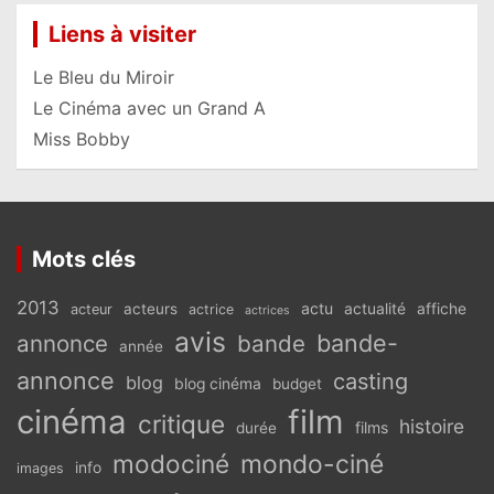
Liens à visiter
Le Bleu du Miroir
Le Cinéma avec un Grand A
Miss Bobby
Mots clés
2013
actu
acteurs
actualité
affiche
acteur
actrice
actrices
avis
bande-
annonce
bande
année
annonce
casting
blog
blog cinéma
budget
cinéma
film
critique
histoire
films
durée
modociné
mondo-ciné
info
images