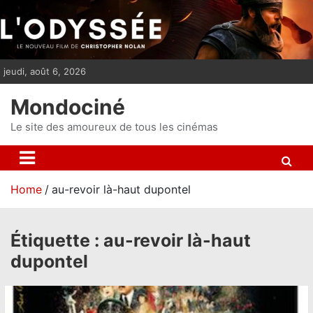
S
k
i
p
jeudi, août 6, 2026
t
o
Mondociné
c
o
Le site des amoureux de tous les cinémas
n
t
e
Home
au-revoir là-haut dupontel
n
t
Étiquette :
au-revoir là-haut
dupontel