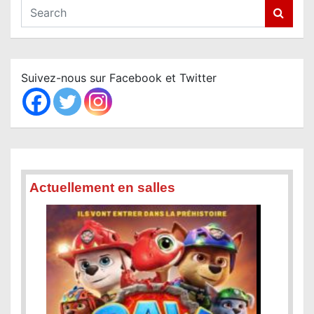
S
e
a
r
c
Suivez-nous sur Facebook et Twitter
h
Actuellement en salles