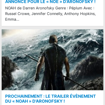
ANNONCE POUR LE « NOÉ » D’ARONOFSKY !
NOAH de Darren Aronofsky Genre : Péplum Avec :
Russel Crowe, Jennifer Connelly, Anthony Hopkins,
Emma…
PROCHAINEMENT : LE TRAILER ÉVÈNEMENT
DU « NOAH » D’ARONOFSKY !