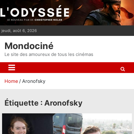
S
k
i
p
jeudi, août 6, 2026
t
o
Mondociné
c
o
Le site des amoureux de tous les cinémas
n
t
e
Home
Aronofsky
n
t
Étiquette :
Aronofsky