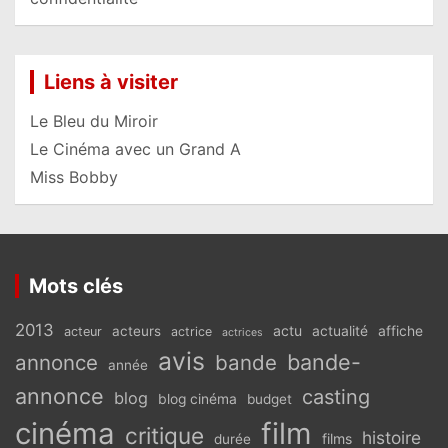
Liens à visiter
Le Bleu du Miroir
Le Cinéma avec un Grand A
Miss Bobby
Mots clés
2013
actu
acteurs
actualité
affiche
acteur
actrice
actrices
avis
bande-
annonce
bande
année
annonce
casting
blog
blog cinéma
budget
cinéma
film
critique
histoire
films
durée