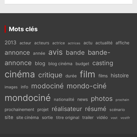
Mots clés
2013
actu
acteurs
actualité
affiche
acteur
actrice
actrices
avis
bande-
annonce
bande
année
annonce
casting
blog
blog cinéma
budget
cinéma
film
critique
histoire
films
durée
modociné
mondo-ciné
info
images
mondociné
photos
news
nationalité
prochain
réalisateur
résumé
prochainement
projet
scénario
site
vidéo
site cinéma
sortie
titre original
trailer
vostfr
vost