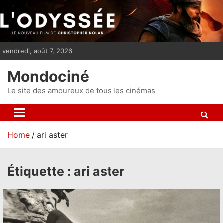
S
k
i
p
vendredi, août 7, 2026
t
o
Mondociné
c
o
Le site des amoureux de tous les cinémas
n
t
e
Home
ari aster
n
t
Étiquette :
ari aster