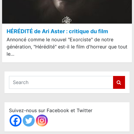
HÉRÉDITÉ de Ari Aster : critique du film
Annoncé comme le nouvel "Exorciste" de notre
génération, "Hérédité" est-il le film d'horreur que tout
le…
S
e
a
r
c
Suivez-nous sur Facebook et Twitter
h