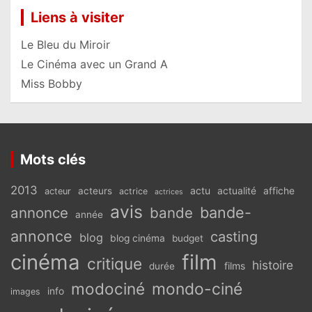
Liens à visiter
Le Bleu du Miroir
Le Cinéma avec un Grand A
Miss Bobby
Mots clés
2013
actu
acteurs
actualité
affiche
acteur
actrice
actrices
avis
bande-
annonce
bande
année
annonce
casting
blog
blog cinéma
budget
cinéma
film
critique
histoire
films
durée
modociné
mondo-ciné
info
images