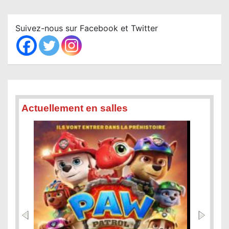
r
c
Suivez-nous sur Facebook et Twitter
h
Actuellement en salles