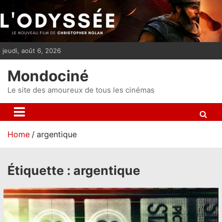
S
k
i
p
jeudi, août 6, 2026
t
o
Mondociné
c
o
Le site des amoureux de tous les cinémas
n
t
e
Home
argentique
n
t
Étiquette :
argentique