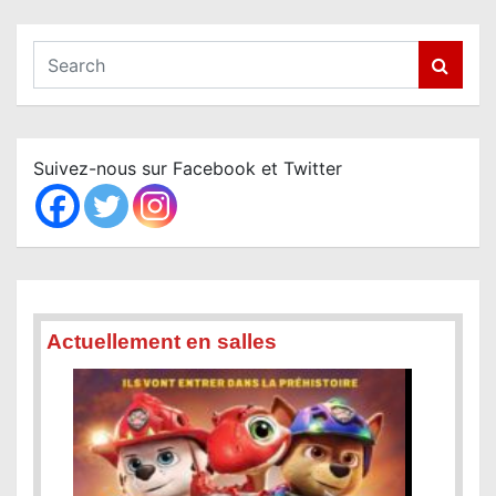
S
e
a
r
c
Suivez-nous sur Facebook et Twitter
h
Actuellement en salles