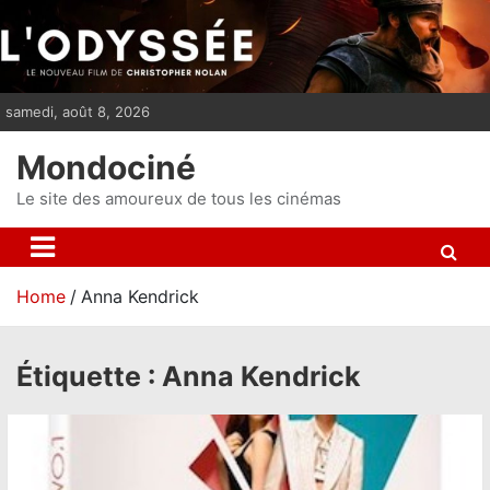
S
k
i
p
samedi, août 8, 2026
t
o
Mondociné
c
o
Le site des amoureux de tous les cinémas
n
t
e
Home
Anna Kendrick
n
t
Étiquette :
Anna Kendrick