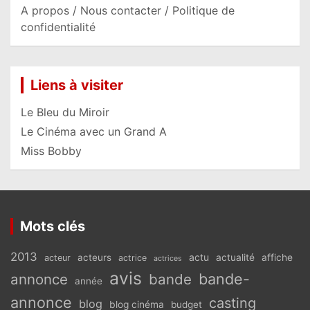
A propos / Nous contacter / Politique de
confidentialité
Liens à visiter
Le Bleu du Miroir
Le Cinéma avec un Grand A
Miss Bobby
Mots clés
2013
actu
acteurs
actualité
affiche
acteur
actrice
actrices
avis
bande-
annonce
bande
année
annonce
casting
blog
blog cinéma
budget