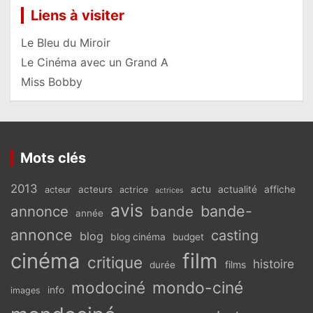
Liens à visiter
Le Bleu du Miroir
Le Cinéma avec un Grand A
Miss Bobby
Mots clés
2013
actu
acteurs
actualité
affiche
acteur
actrice
actrices
avis
bande-
annonce
bande
année
annonce
casting
blog
blog cinéma
budget
cinéma
film
critique
histoire
films
durée
modociné
mondo-ciné
info
images