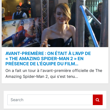
AVANT-PREMIÈRE : ON ÉTAIT À L’AVP DE
« THE AMAZING SPIDER-MAN 2 » EN
PRÉSENCE DE L’ÉQUIPE DU FILM…
On a fait un tour à l'avant-première officielle de The
Amazing Spider-Man 2, qui s'est tenu…
S
e
a