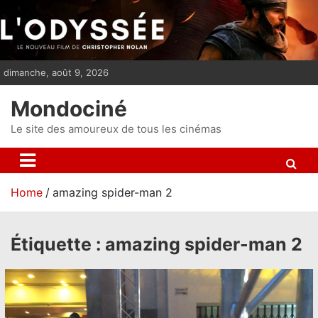
S
k
i
p
dimanche, août 9, 2026
t
o
Mondociné
c
o
Le site des amoureux de tous les cinémas
n
t
e
Home
amazing spider-man 2
n
t
Étiquette :
amazing spider-man 2