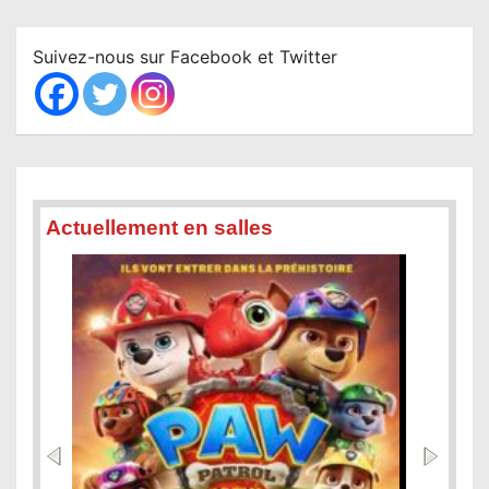
r
c
Suivez-nous sur Facebook et Twitter
h
Actuellement en salles