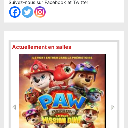
c
Suivez-nous sur Facebook et Twitter
h
Actuellement en salles