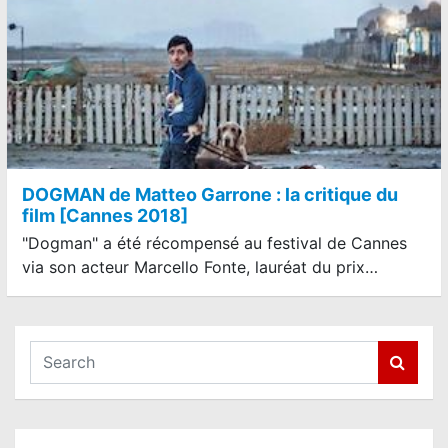
DOGMAN de Matteo Garrone : la critique du
film [Cannes 2018]
"Dogman" a été récompensé au festival de Cannes
via son acteur Marcello Fonte, lauréat du prix…
S
e
a
r