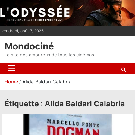
S
k
i
p
vendredi, août 7, 2026
t
o
Mondociné
c
o
Le site des amoureux de tous les cinémas
n
t
e
Home
Alida Baldari Calabria
n
t
Étiquette :
Alida Baldari Calabria