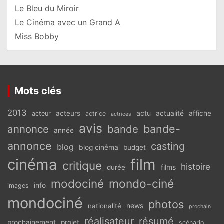
Le Bleu du Miroir
Le Cinéma avec un Grand A
Miss Bobby
Mots clés
2013
actu
acteurs
actualité
affiche
acteur
actrice
actrices
avis
bande-
annonce
bande
année
annonce
casting
blog
blog cinéma
budget
cinéma
film
critique
histoire
films
durée
modociné
mondo-ciné
info
images
mondociné
photos
news
nationalité
prochain
réalisateur
résumé
prochainement
projet
scénario