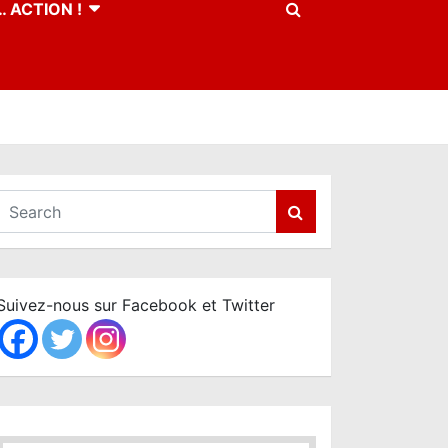
 ACTION !
S
e
a
r
c
Suivez-nous sur Facebook et Twitter
h