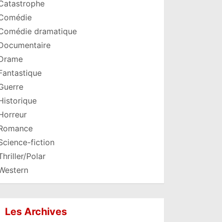
Catastrophe
Comédie
Comédie dramatique
Documentaire
Drame
Fantastique
Guerre
Historique
Horreur
Romance
Science-fiction
Thriller/Polar
Western
Les Archives