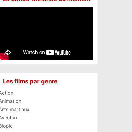
Les films par genre
Action
Animation
Arts martiaux
Aventure
Biopic