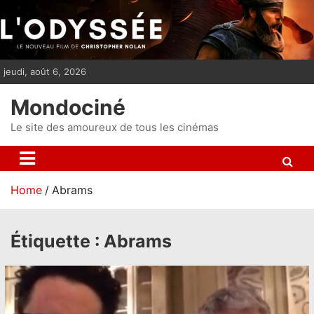
S
k
i
p
jeudi, août 6, 2026
t
o
Mondociné
c
o
Le site des amoureux de tous les cinémas
n
t
e
Home
Abrams
n
t
Étiquette :
Abrams