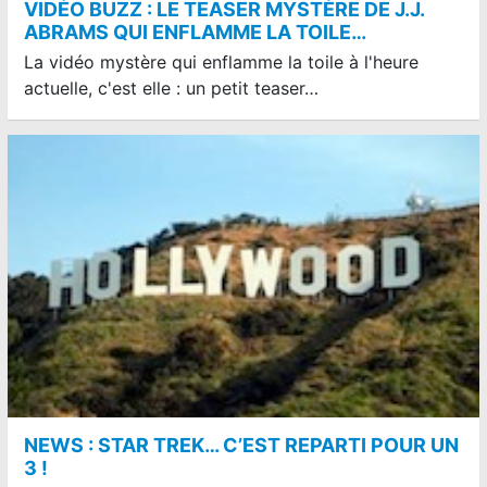
VIDÉO BUZZ : LE TEASER MYSTÈRE DE J.J.
ABRAMS QUI ENFLAMME LA TOILE…
La vidéo mystère qui enflamme la toile à l'heure
actuelle, c'est elle : un petit teaser…
NEWS : STAR TREK… C’EST REPARTI POUR UN
3 !