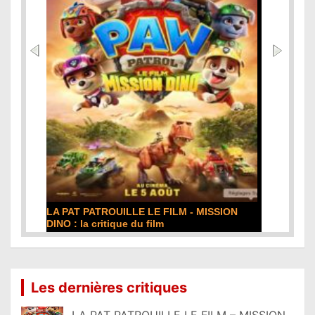
LA PAT PATROUILLE LE FILM - MISSION
DE LA CO
DINO : la critique du film
film
Lire la suite...
Lire la sui
Les dernières critiques
LA PAT PATROUILLE LE FILM – MISSION