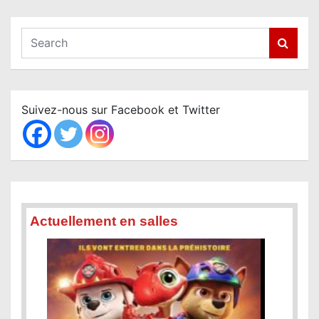
S
e
a
r
c
Suivez-nous sur Facebook et Twitter
h
Actuellement en salles