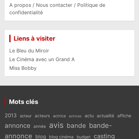
A propos / Nous contacter / Politique de
confidentialité
Liens à visiter
Le Bleu du Miroir
Le Cinéma avec un Grand A
Miss Bobby
Mots clés
2013
actu
acteurs
actualité
affiche
acteur
actrice
actrices
avis
bande-
annonce
bande
année
annonce
casting
blog
blog cinéma
budget